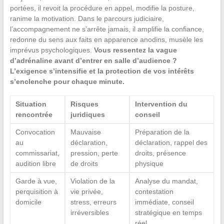
portées, il revoit la procédure en appel, modifie la posture,
ranime la motivation. Dans le parcours judiciaire,
l’accompagnement ne s’arrête jamais, il amplifie la confiance,
redonne du sens aux faits en apparence anodins, musèle les
imprévus psychologiques.
Vous ressentez la vague
d’adrénaline avant d’entrer en salle d’audience ?
L’exigence s’intensifie et la protection de vos intérêts
s’enclenche pour chaque minute.
Situation
Risques
Intervention du
rencontrée
juridiques
conseil
Convocation
Mauvaise
Préparation de la
au
déclaration,
déclaration, rappel des
commissariat,
pression, perte
droits, présence
audition libre
de droits
physique
Garde à vue,
Violation de la
Analyse du mandat,
perquisition à
vie privée,
contestation
domicile
stress, erreurs
immédiate, conseil
irréversibles
stratégique en temps
réel