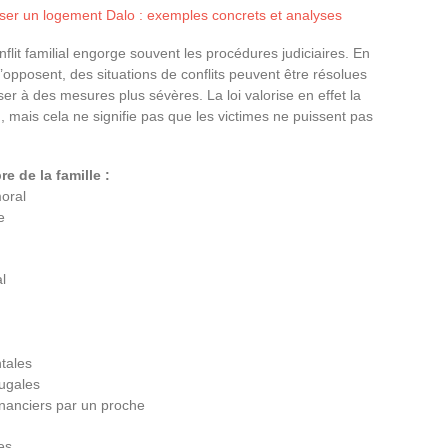
user un logement Dalo : exemples concrets et analyses
nflit familial engorge souvent les procédures judiciaires. En
’opposent, des situations de conflits peuvent être résolues
ser à des mesures plus sévères. La loi valorise en effet la
u, mais cela ne signifie pas que les victimes ne puissent pas
e de la famille :
oral
e
l
tales
jugales
nanciers par un proche
es