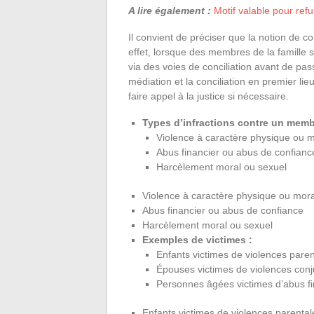
A lire également :
Motif valable pour ref
Il convient de préciser que la notion de co
effet, lorsque des membres de la famille s
via des voies de conciliation avant de pas
médiation et la conciliation en premier lie
faire appel à la justice si nécessaire.
Types d’infractions contre un membr
Violence à caractère physique ou m
Abus financier ou abus de confianc
Harcèlement moral ou sexuel
Violence à caractère physique ou mora
Abus financier ou abus de confiance
Harcèlement moral ou sexuel
Exemples de victimes :
Enfants victimes de violences paren
Épouses victimes de violences con
Personnes âgées victimes d’abus fi
Enfants victimes de violences parental