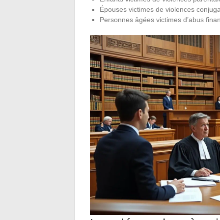
Épouses victimes de violences conjug
Personnes âgées victimes d’abus finan