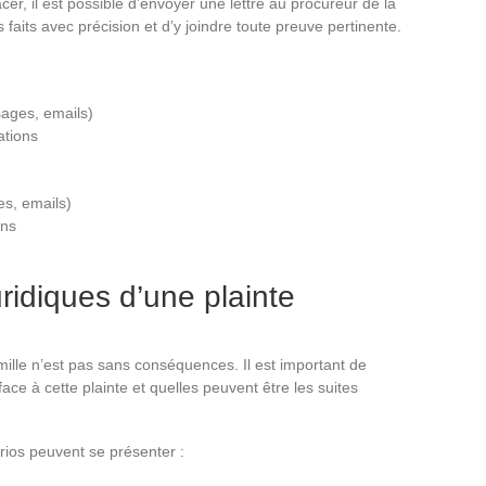
cer, il est possible d’envoyer une lettre au procureur de la
s faits avec précision et d’y joindre toute preuve pertinente.
ages, emails)
ations
s, emails)
ons
idiques d’une plainte
ille n’est pas sans conséquences. Il est important de
ce à cette plainte et quelles peuvent être les suites
rios peuvent se présenter :