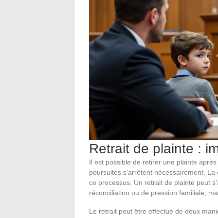
Retrait de plainte : i
Il est possible de retirer une plainte aprè
poursuites s’arrêtent nécessairement. La 
ce processus. Un retrait de plainte peut 
réconciliation ou de pression familiale, ma
Le retrait peut être effectué de deux ma