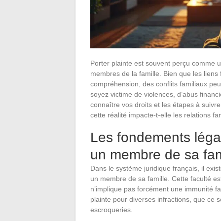
Porter plainte est souvent perçu comme un
membres de la famille. Bien que les liens 
compréhension, des conflits familiaux peu
soyez victime de violences, d’abus financie
connaître vos droits et les étapes à suiv
cette réalité impacte-t-elle les relations fam
Les fondements légau
un membre de sa fam
Dans le système juridique français, il exis
un membre de sa famille. Cette faculté est
n’implique pas forcément une immunité face
plainte pour diverses infractions, que ce
escroqueries.