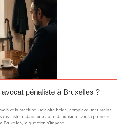
 avocat pénaliste à Bruxelles ?
amais et la machine judiciaire belge, complexe, met moins
 sans histoire dans une autre dimension. Dès la première
à Bruxelles, la question s’impose,…